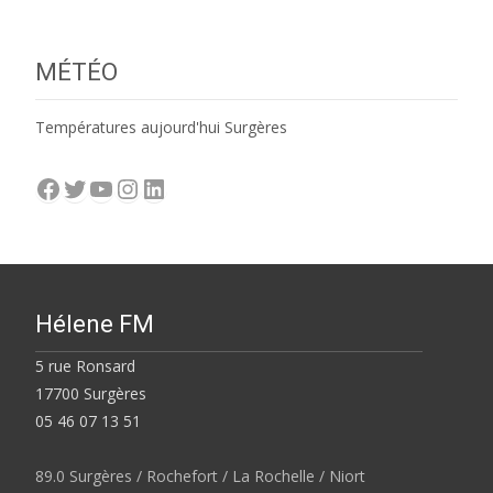
MÉTÉO
Températures aujourd'hui Surgères
Facebook
Twitter
YouTube
Instagram
LinkedIn
Hélene FM
5 rue Ronsard
17700 Surgères
05 46 07 13 51
89.0 Surgères / Rochefort / La Rochelle / Niort