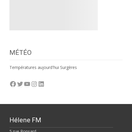
MÉTÉO
Températures aujourd'hui Surgères
Facebook
Twitter
YouTube
Instagram
LinkedIn
Hélene FM
5 rue Ronsard