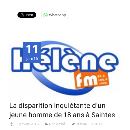
Lire la suite…
WhatsApp
11
Jan/16
La disparition inquiétante d’un
jeune homme de 18 ans à Saintes
11 janvier 2016
Non classé
ROYAN
,
SAINTES