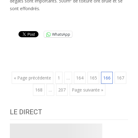
dégâts sont importants. 500m² de toiture ont brûlé et se
sont effondrés.
Lire la suite…
WhatsApp
Posts
« Page précédente
1
…
164
165
166
167
168
…
207
Page suivante »
navigation
LE DIRECT