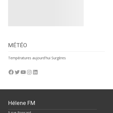
MÉTÉO
Températures aujourd'hui Surgères
Facebook
Twitter
YouTube
Instagram
LinkedIn
Hélene FM
5 rue Ronsard