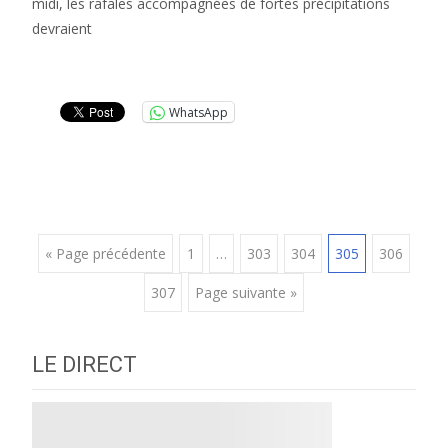
midi, les rafales accompagnées de fortes précipitations
devraient
Lire la suite…
WhatsApp
Posts
« Page précédente
1
…
303
304
305
306
307
Page suivante »
navigation
LE DIRECT