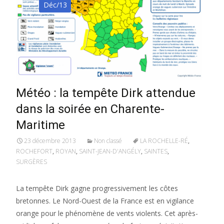
Déc/13
Météo : la tempête Dirk attendue
dans la soirée en Charente-
Maritime
23 décembre 2013
Non classé
LA ROCHELLE-RÉ
,
ROCHEFORT
,
ROYAN
,
SAINT-JEAN-D'ANGÉLY
,
SAINTES
,
SURGÈRES
La tempête Dirk gagne progressivement les côtes
bretonnes. Le Nord-Ouest de la France est en vigilance
orange pour le phénomène de vents violents. Cet après-