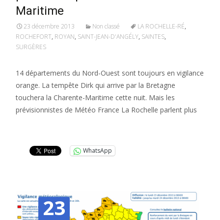
Maritime
23 décembre 2013
Non classé
LA ROCHELLE-RÉ
,
ROCHEFORT
,
ROYAN
,
SAINT-JEAN-D'ANGÉLY
,
SAINTES
,
SURGÈRES
14 départements du Nord-Ouest sont toujours en vigilance
orange. La tempête Dirk qui arrive par la Bretagne
touchera la Charente-Maritime cette nuit. Mais les
prévisionnistes de Météo France La Rochelle parlent plus
Lire la suite…
WhatsApp
23