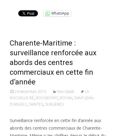
WhatsApp
Charente-Maritime :
surveillance renforcée aux
abords des centres
commerciaux en cette fin
d’année
24 décembre 2013
Non classé
LA
ROCHELLE-RÉ
,
ROCHEFORT
,
ROYAN
,
SAINT-JEAN-
D'ANGÉLY
,
SAINTES
,
SURGÈRES
Surveillance renforcée en cette fin d’année aux
abords des centres commerciaux de Charente-
Maritime. Même si les chiffres depuis le début du