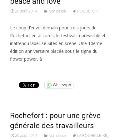
peace and love
20 août 2014
Non classé
ROCHEFORT
Le coup d’envoi demain pour trois jours de
Rochefort en accords, le festival imprévisible et
inattendu labellisé Sites en scène. Une 10ème
édition anniversaire placée sous le signe du
flower power, à
Lire la suite…
WhatsApp
Rochefort : pour une grève
générale des travailleurs
20 août 2014
Non classé
LA ROCHELLE-RÉ
,