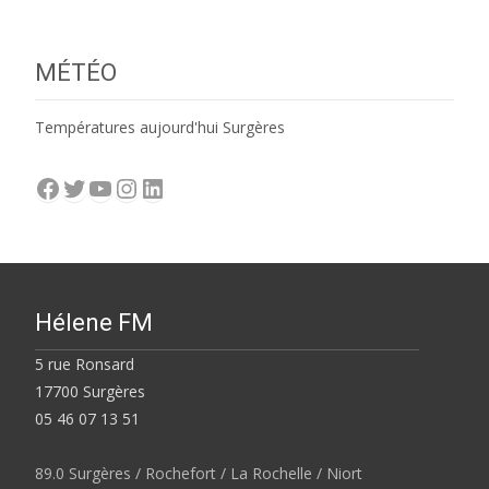
MÉTÉO
Températures aujourd'hui Surgères
Facebook
Twitter
YouTube
Instagram
LinkedIn
Hélene FM
5 rue Ronsard
17700 Surgères
05 46 07 13 51
89.0 Surgères / Rochefort / La Rochelle / Niort