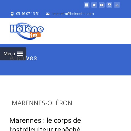
05 46 07 13 51
helenefm@helenefm.com
Skip
to
cont
Menu
Archives
MARENNES-OLÉRON
Marennes : le corps de
l’ostréiculteur repêché