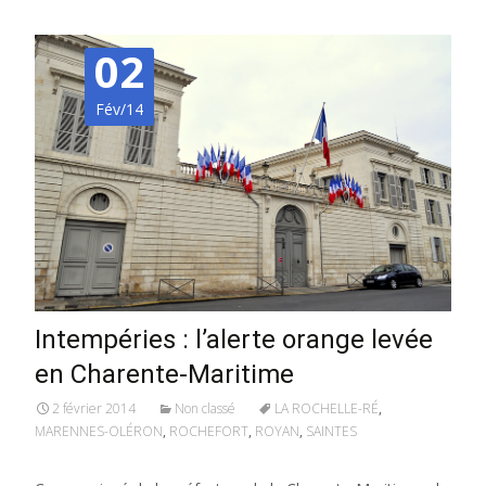
02
Fév/14
Intempéries : l’alerte orange levée
en Charente-Maritime
2 février 2014
Non classé
LA ROCHELLE-RÉ
,
MARENNES-OLÉRON
,
ROCHEFORT
,
ROYAN
,
SAINTES