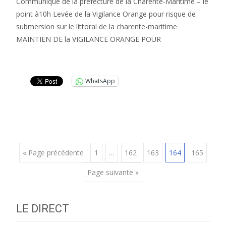
Communiqué de la préfecture de la Charente-Maritime – le
point à10h Levée de la Vigilance Orange pour risque de
submersion sur le littoral de la charente-maritime
MAINTIEN DE la VIGILANCE ORANGE POUR
Lire la suite…
WhatsApp
Posts
« Page précédente
1
…
162
163
164
165
Page suivante »
navigation
LE DIRECT