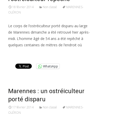
18 février 2014
Non classé
MARENNES-
OLÉRON
Le corps de l’ostréiculteur porté disparu au large
de Marennes dimanche a été retrouvé hier après-
midi. L’homme âgé de 54 ans a été repêché à
quelques centaines de mètres de l’endroit où
Lire la suite…
WhatsApp
Marennes : un ostréiculteur
porté disparu
17 février 2014
Non classé
MARENNES-
OLÉRON