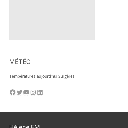
MÉTÉO
Températures aujourd'hui Surgères
Facebook
Twitter
YouTube
Instagram
LinkedIn
Hélene FM