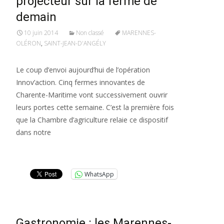
projecteur sur la ferme de
demain
10 juin 2014
Non classé
MARENNES-
OLÉRON
,
SAINT-JEAN-D'ANGÉLY
Le coup d’envoi aujourd’hui de l’opération
Innov’action. Cinq fermes innovantes de
Charente-Maritime vont successivement ouvrir
leurs portes cette semaine. C’est la première fois
que la Chambre d’agriculture relaie ce dispositif
dans notre
Lire la suite…
WhatsApp
Gastronomie : les Marennes-