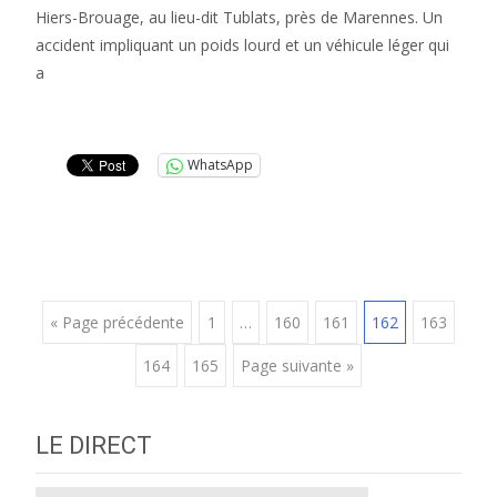
Hiers-Brouage, au lieu-dit Tublats, près de Marennes. Un
accident impliquant un poids lourd et un véhicule léger qui
a
Lire la suite…
WhatsApp
Posts
« Page précédente
1
…
160
161
162
163
164
165
Page suivante »
navigation
LE DIRECT