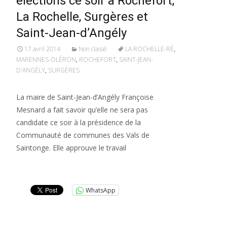
élections ce soir à Rochefort,
La Rochelle, Surgères et
Saint-Jean-d’Angély
17 avril 2014
Non classé
LA ROCHELLE-RÉ
,
MARENNES-OLÉRON
,
ROCHEFORT
,
SAINT-JEAN-
D'ANGÉLY
,
SURGÈRES
La maire de Saint-Jean-d’Angély Françoise
Mesnard a fait savoir qu’elle ne sera pas
candidate ce soir à la présidence de la
Communauté de communes des Vals de
Saintonge. Elle approuve le travail
Lire la suite…
WhatsApp