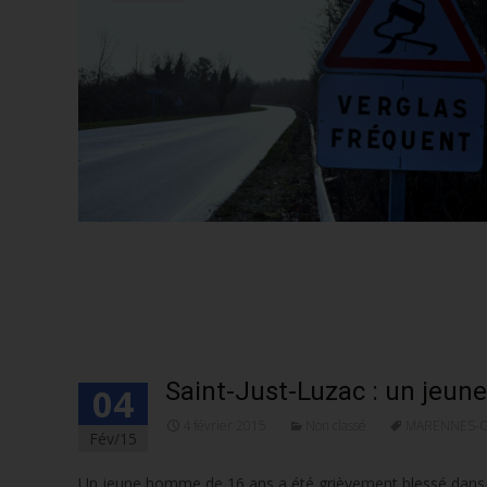
Saint-Just-Luzac : un jeun
04
4 février 2015
Non classé
MARENNES-
Fév/15
Un jeune homme de 16 ans a été grièvement blessé dans un