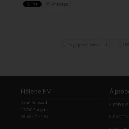
WhatsApp
Posts
« Page précédente
1
…
15
navigation
Hélene FM
À prop
5 rue Ronsard
FRÉQUE
17700 Surgères
05 46 07 13 51
PARTEN
VOG RA