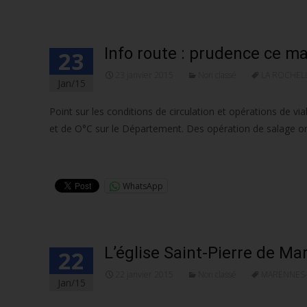
Info route : prudence ce m
23
23 janvier 2015
Non classé
LA ROCHEL
Jan/15
Point sur les conditions de circulation et opérations de via
et de O°C sur le Département. Des opération de salage o
Lire la suite…
WhatsApp
L’église Saint-Pierre de Ma
22
22 janvier 2015
Non classé
MARENNES
Jan/15