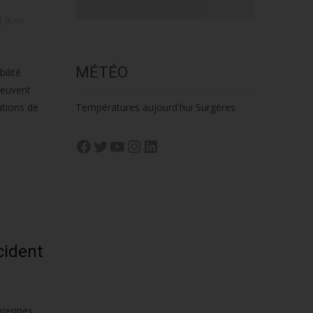
T-JEAN-
MÉTÉO
ilité
peuvent
ations de
Températures aujourd'hui Surgères
Facebook
Twitter
YouTube
Instagram
LinkedIn
cident
arennes.