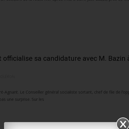
 officialise sa candidature avec M. Bazin 
-OLÉRON
nant. Le Conseiller général socialiste sortant, chef de file de l’opp
as une surprise. Sur les