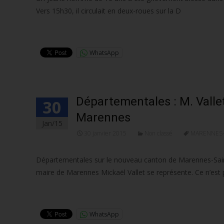
Vers 15h30, il circulait en deux-roues sur la D
Lire la suite…
WhatsApp
Départementales : M. Vallet
30
Marennes
Jan/15
30 janvier 2015
Non classé
MARENNES
Départementales sur le nouveau canton de Marennes-Saint-Ag
maire de Marennes Mickaël Vallet se représente. Ce n’est p
Lire la suite…
WhatsApp