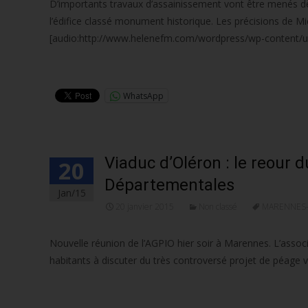
D’importants travaux d’assainissement vont être menés d
l’édifice classé monument historique. Les précisions de Mi
[audio:http://www.helenefm.com/wordpress/wp-content/upl
Lire la suite…
WhatsApp
Viaduc d’Oléron : le reour 
20
Départementales
Jan/15
20 janvier 2015
Non classé
MARENNES
Nouvelle réunion de l’AGPIO hier soir à Marennes. L’associat
habitants à discuter du très controversé projet de péage 
Lire la suite…