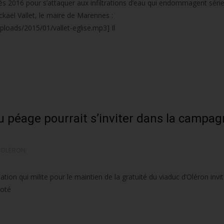
ès 2016 pour s’attaquer aux infiltrations d’eau qui endommagent sér
ckaël Vallet, le maire de Marennes :
oads/2015/01/vallet-eglise.mp3] Il
du péage pourrait s’inviter dans la campa
-OLÉRON
ion qui milite pour le maintien de la gratuité du viaduc d’Oléron invita
voté