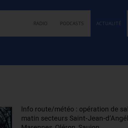
Skip
to
RADIO
PODCASTS
ACTUALITÉ
content
Info route/météo : opération de sa
matin secteurs Saint-Jean-d’Angél
Marennes, Oléron, Saujon