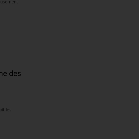
ieusement
gne des
it les