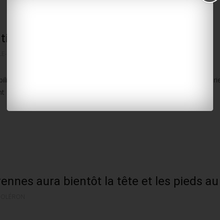
atin vers Marennes, Marans et Charron
LE-RÉ
,
MARENNES-OLÉRON
bilité hivernale. Ce vendredi 23 janvier, les températures relevées vari
nt
rennes aura bientôt la tête et les pieds au
-OLÉRON