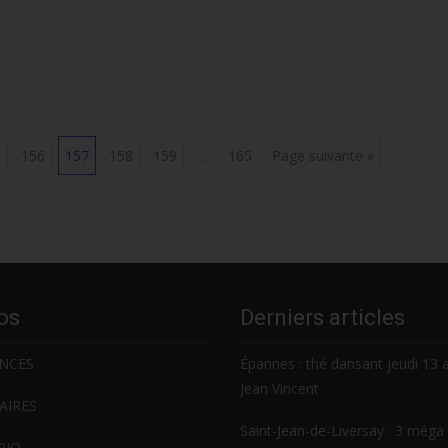
5
156
157
158
159
…
165
Page suivante »
os
Derniers articles
NCES
Épannes : thé dansant jeudi 13 
Jean Vincent
AIRES
Saint-Jean-de-Liversay : 3 méga 
DIO