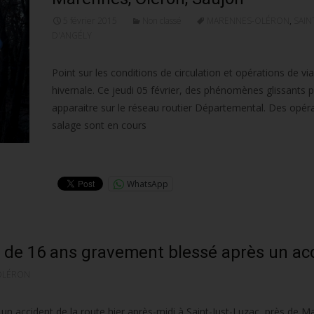
5 février 2015
Non classé
MARENNES-OLÉRON
,
SAIN
D'ANGÉLY
Point sur les conditions de circulation et opérations de viab
hivernale. Ce jeudi 05 février, des phénomènes glissants 
apparaitre sur le réseau routier Départemental. Des opér
salage sont en cours
Lire la suite…
WhatsApp
e de 16 ans gravement blessé après un ac
OLÉRON
 accident de la route hier après-midi à Saint-Just-Luzac, près de M