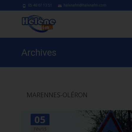
05 46 07 13 51
helenefm@helenefm.com
Archives
MARENNES-OLÉRON
05
Fév/15