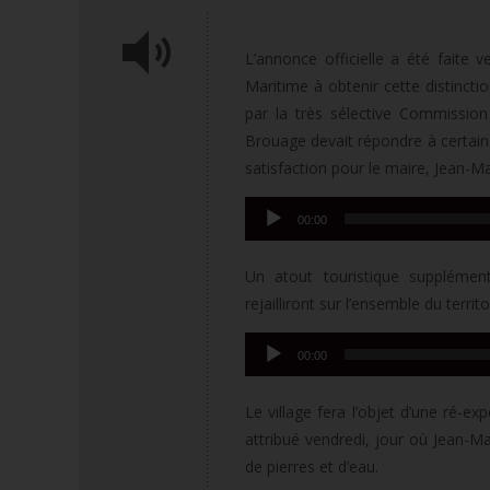
L’annonce officielle a été faite
Maritime à obtenir cette distincti
par la très sélective Commission
Brouage devait répondre à certains c
satisfaction pour le maire, Jean-Ma
Lecteur
00:00
audio
Un atout touristique supplémen
rejailliront sur l’ensemble du territo
Lecteur
00:00
audio
Le village fera l’objet d’une ré-ex
attribué vendredi, jour où Jean-Ma
de pierres et d’eau.