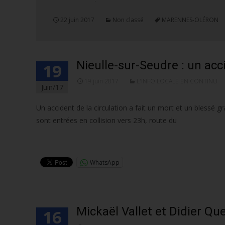
22 juin 2017
Non classé
MARENNES-OLÉRON
Nieulle-sur-Seudre : un acc
19
19 juin 2017
L'INFO LOCALE EN CONTINU
Juin/17
Un accident de la circulation a fait un mort et un blessé 
sont entrées en collision vers 23h, route du
Lire la suite…
WhatsApp
Mickaël Vallet et Didier Q
16