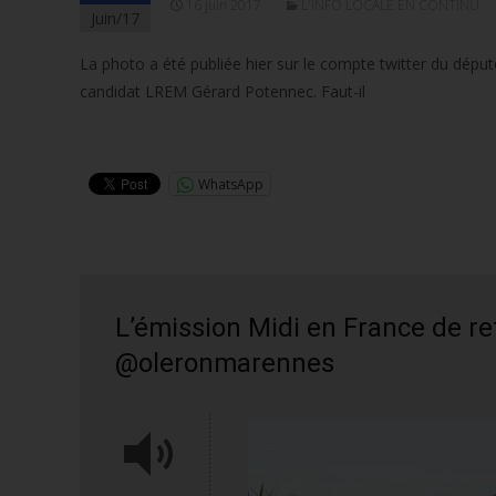
16 juin 2017
L'INFO LOCALE EN CONTINU
Juin/17
La photo a été publiée hier sur le compte twitter du déput
candidat LREM Gérard Potennec. Faut-il
Lire la suite…
WhatsApp
L’émission Midi en France de re
@oleronmarennes