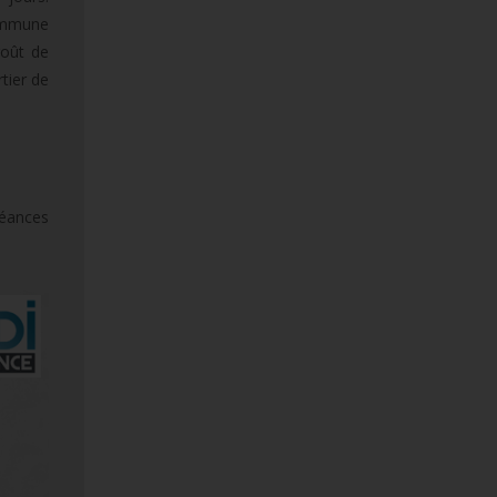
commune
goût de
tier de
Séances