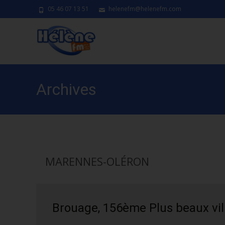
05 46 07 13 51
helenefm@helenefm.com
Archives
MARENNES-OLÉRON
Brouage, 156ème Plus beaux vil