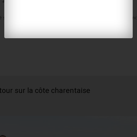
MARENNES-OLÉRON
,
ROYAN
é sortant LR, arrivé en tête au premier tour avec un très courte avanc
tour sur la côte charentaise