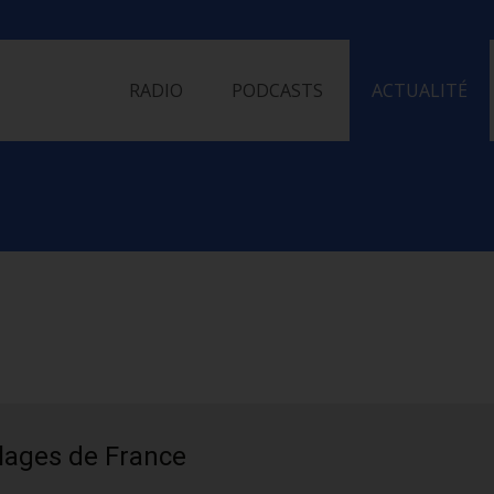
Skip
to
RADIO
PODCASTS
ACTUALITÉ
content
lages de France