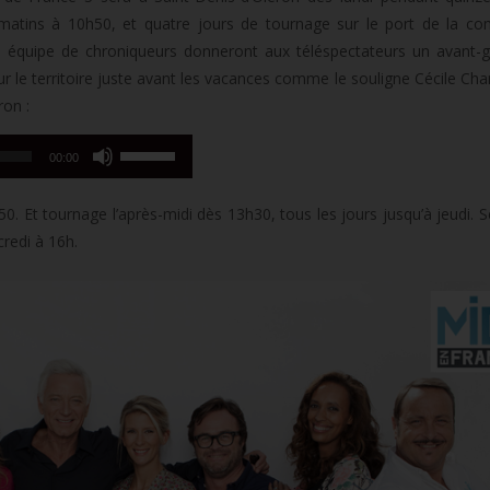
 matins à 10h50, et quatre jours de tournage sur le port de la 
on équipe de chroniqueurs donneront aux téléspectateurs un avant-
r le territoire juste avant les vacances comme le souligne Cécile Char
ron :
Utilisez
00:00
les
flèches
50. Et tournage l’après-midi dès 13h30, tous les jours jusqu’à jeudi. 
haut/bas
redi à 16h.
pour
augmenter
ou
diminuer
le
volume.