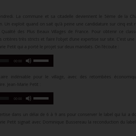
 vendredi. La commune et sa citadelle deviennent le 5ème de la Ch
on. Un exploit quand on sait qu’à peine une candidature sur cinq est 
 Qualité des Plus Beaux Villages de France. Pour obtenir ce clas
ritères très stricts et faire l’objet d’une expertise sur site. C’est un
rie Petit qui a porté le projet sur deux mandats. On l’écoute :
Utilisez
00:00
les
flèches
taire indéniable pour le village, avec des retombées économiq
haut/bas
ire. Jean-Marie Petit :
pour
Utilisez
augmenter
00:00
les
ou
flèches
diminuer
pertise dans un délai de 6 à 9 ans pour conserver le label qui lui a d
haut/bas
le
rie Petit signait avec Dominique Bussereau la reconduction du label 
pour
volume.
augmenter