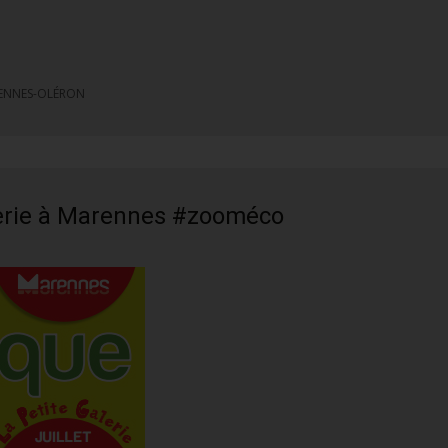
ou
diminuer
le
volume.
ENNES-OLÉRON
alerie à Marennes #zooméco