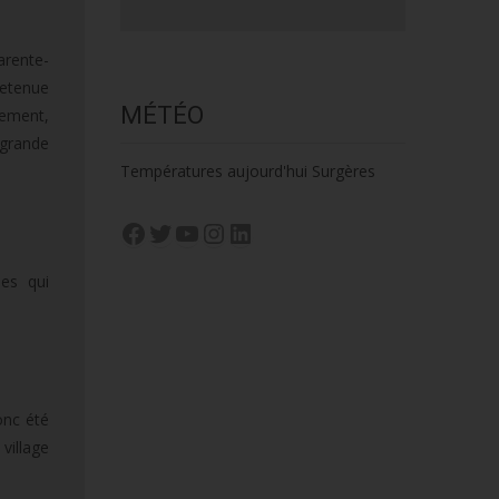
arente-
retenue
MÉTÉO
sement,
e grande
Températures aujourd'hui Surgères
Facebook
Twitter
YouTube
Instagram
LinkedIn
ues qui
onc été
village