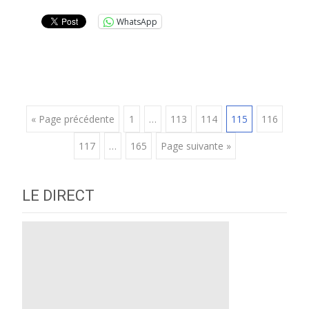
WhatsApp
Posts
« Page précédente
1
…
113
114
115
116
117
…
165
Page suivante »
navigation
LE DIRECT