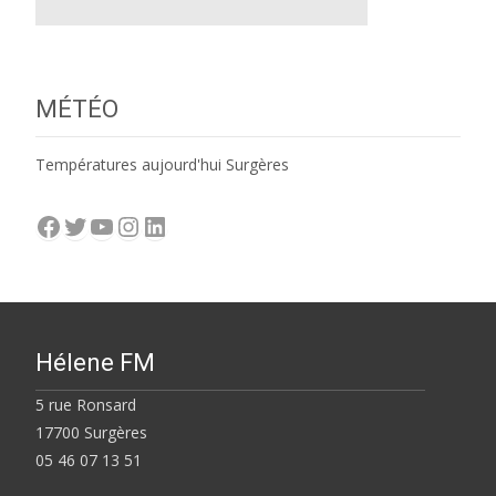
MÉTÉO
Températures aujourd'hui Surgères
Facebook
Twitter
YouTube
Instagram
LinkedIn
Hélene FM
5 rue Ronsard
17700 Surgères
05 46 07 13 51