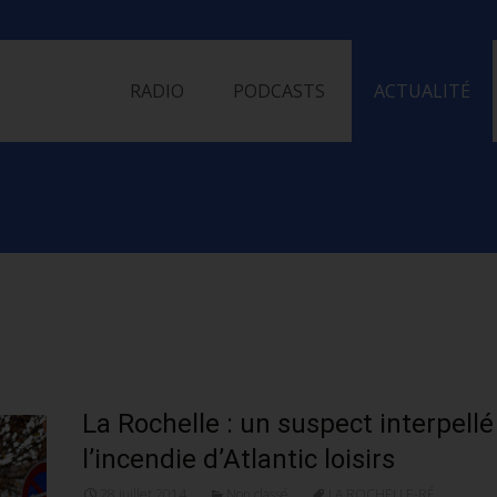
Skip
to
RADIO
PODCASTS
ACTUALITÉ
content
La Rochelle : un suspect interpellé
l’incendie d’Atlantic loisirs
28 juillet 2014
Non classé
LA ROCHELLE-RÉ