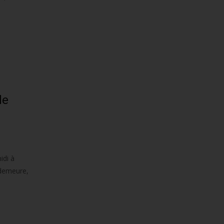
de
idi à
 demeure,