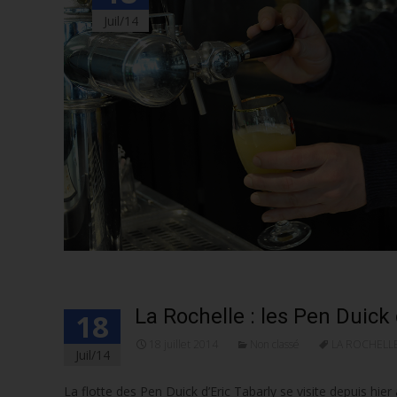
Juil/14
La Rochelle : les Pen Duick 
18
18 juillet 2014
Non classé
LA ROCHELL
Juil/14
La flotte des Pen Duick d’Eric Tabarly se visite depuis hier