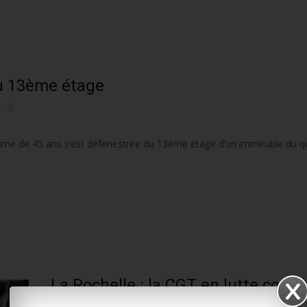
 du 13ème étage
E-RÉ
emme de 45 ans s’est défenestrée du 13ème étage d’un immeuble du qu
La Rochelle : la CGT en lutte contre