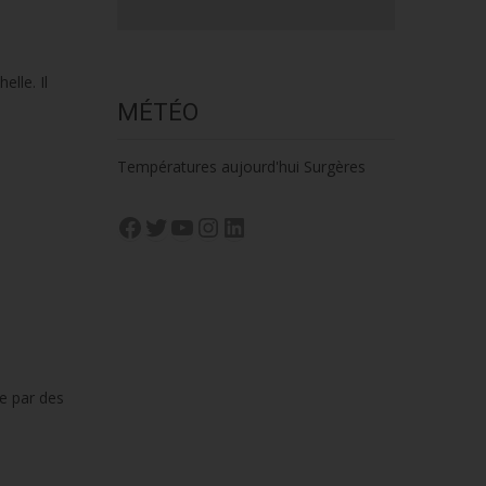
lle. Il
MÉTÉO
Températures aujourd'hui Surgères
Facebook
Twitter
YouTube
Instagram
LinkedIn
ée par des