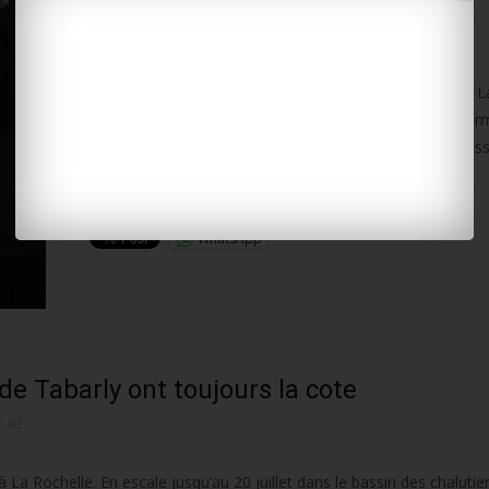
précarité des saisonniers
18 juillet 2014
Non classé
LA ROCHELLE-RÉ
La caravane des saisonniers de la CGT revient cet été à L
Elle sera présente aujourd’hui toute la journée pour infor
travailleurs de l’ombre qui participent à la première riches
Lire la suite…
WhatsApp
de Tabarly ont toujours la cote
E-RÉ
 à La Rochelle. En escale jusqu’au 20 juillet dans le bassin des chalutie