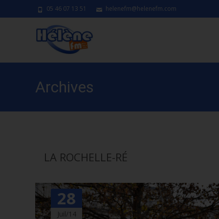
05 46 07 13 51
helenefm@helenefm.com
Archives
LA ROCHELLE-RÉ
28
Juil/14