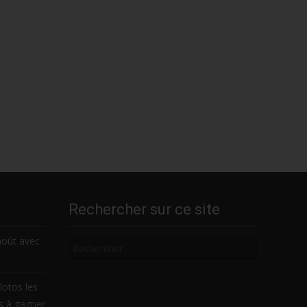
Rechercher sur ce site
Rechercher
août avec
lotos les
es à gagner