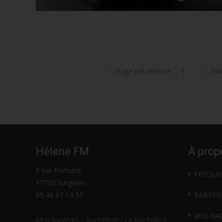
Posts
« Page précédente
1
…
55
navigation
Hélene FM
À prop
5 rue Ronsard
FRÉQUE
17700 Surgères
05 46 07 13 51
PARTEN
VOG RA
89.0 Surgères / Rochefort / La Rochelle /