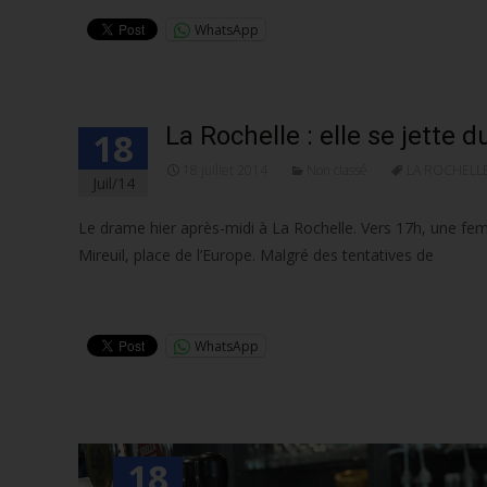
WhatsApp
La Rochelle : elle se jette
18
18 juillet 2014
Non classé
LA ROCHELL
Juil/14
Le drame hier après-midi à La Rochelle. Vers 17h, une f
Mireuil, place de l’Europe. Malgré des tentatives de
Lire la suite…
WhatsApp
18