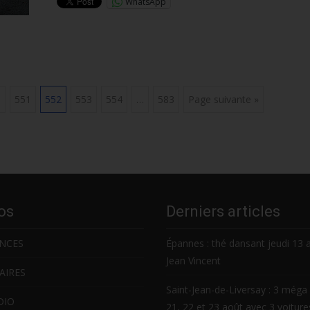
WhatsApp
0
551
552
553
554
…
583
Page suivante »
os
Derniers articles
NCES
Épannes : thé dansant jeudi 13 
Jean Vincent
AIRES
Saint-Jean-de-Liversay : 3 méga 
DIO
21, 22 et 23 août avec 3 voitur