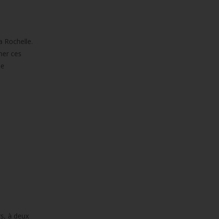
a Rochelle.
mer ces
se
rs, à deux