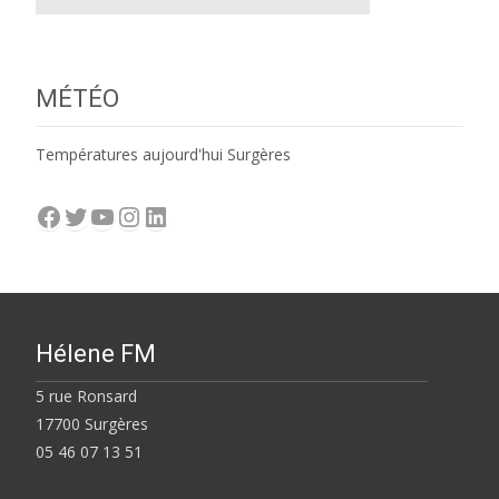
MÉTÉO
Températures aujourd'hui Surgères
Facebook
Twitter
YouTube
Instagram
LinkedIn
Hélene FM
5 rue Ronsard
17700 Surgères
05 46 07 13 51