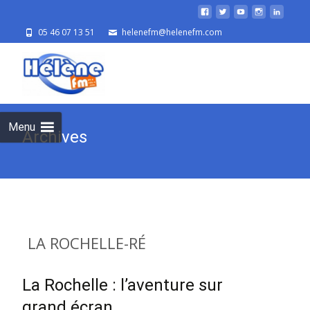
05 46 07 13 51
helenefm@helenefm.com
Skip
to
cont
Menu
Archives
LA ROCHELLE-RÉ
La Rochelle : l’aventure sur
grand écran