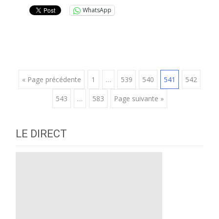
WhatsApp
Posts
« Page précédente
1
…
539
540
541
542
543
…
583
Page suivante »
navigation
LE DIRECT