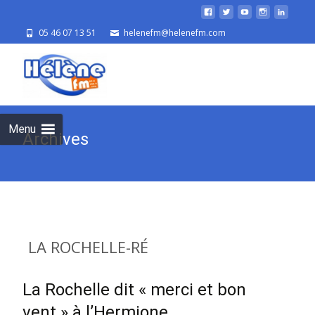
05 46 07 13 51
helenefm@helenefm.com
Skip
to
cont
Menu
Archives
LA ROCHELLE-RÉ
La Rochelle dit « merci et bon
vent » à l’Hermione