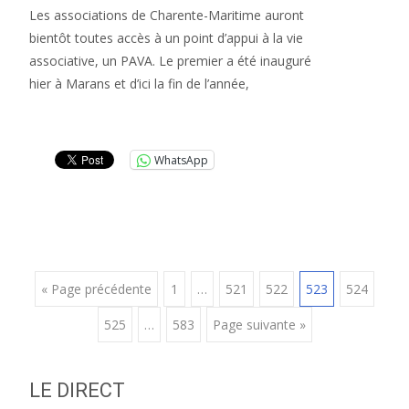
Les associations de Charente-Maritime auront
bientôt toutes accès à un point d’appui à la vie
associative, un PAVA. Le premier a été inauguré
hier à Marans et d’ici la fin de l’année,
Lire la suite…
WhatsApp
Posts
« Page précédente
1
…
521
522
523
524
525
…
583
Page suivante »
navigation
LE DIRECT