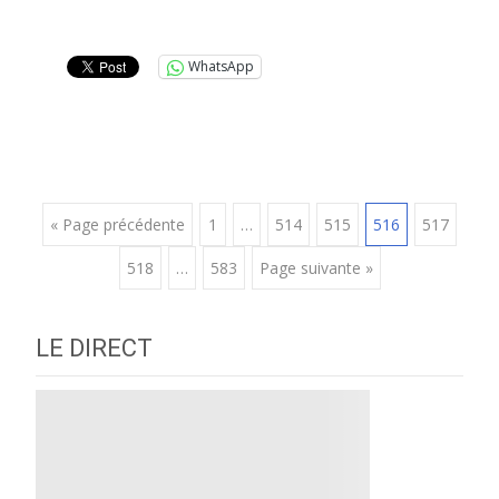
Lire la suite…
WhatsApp
Posts
« Page précédente
1
…
514
515
516
517
518
…
583
Page suivante »
navigation
LE DIRECT