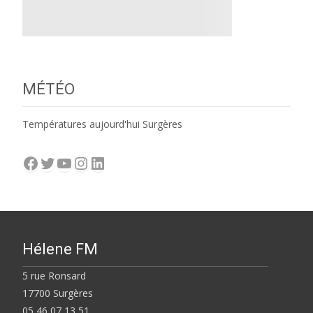
MÉTÉO
Températures aujourd'hui Surgères
Facebook
Twitter
YouTube
Instagram
LinkedIn
Hélene FM
5 rue Ronsard
17700 Surgères
05 46 07 13 51