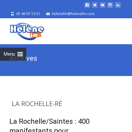
05 46 07 13 51
helenefm@helenefm.com
Skip
to
cont
Menu
Archives
LA ROCHELLE-RÉ
La Rochelle/Saintes : 400
manifestants pour