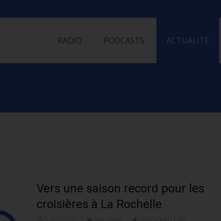
Skip
to
RADIO
PODCASTS
ACTUALITÉ
content
Vers une saison record pour les
croisières à La Rochelle
5 avril 2016
Non classé
LA ROCHELLE-RÉ