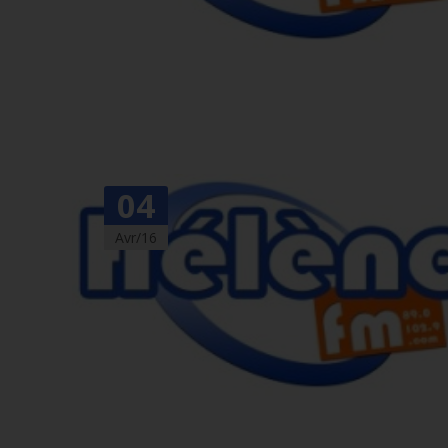
04
Avr/16