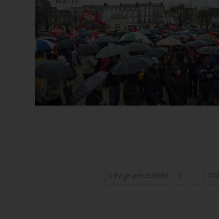
Mar/16
Posts
« Page précédente
1
…
47
navigation