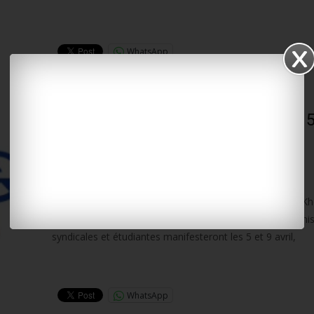
Lire la suite…
WhatsApp
#LoiTravail : rassemblements les 5
avril à #LaRochelle
1 avril 2016
Non classé
LA ROCHELLE-RÉ
Deux nouvelles journées d’action contre la loi travail El K
que la mobilisation ne faiblit pas, on l’a vu hier, les organi
syndicales et étudiantes manifesteront les 5 et 9 avril,
Lire la suite…
WhatsApp