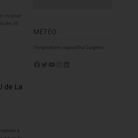
on cru pour
rs des 33
MÉTÉO
Températures aujourd'hui Surgères
Facebook
Twitter
YouTube
Instagram
LinkedIn
U de La
 matinée à