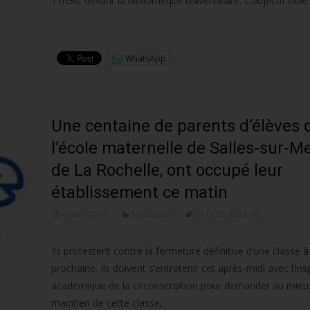
11h30, devant la bibliothèque universitaire. L’objectif ciblé
Lire la suite…
WhatsApp
Une centaine de parents d’élèves 
l’école maternelle de Salles-sur-Me
de La Rochelle, ont occupé leur
établissement ce matin
4 avril 2016
Non classé
LA ROCHELLE-RÉ
Ils protestent contre la fermeture définitive d’une classe à
prochaine. Ils doivent s’entretenir cet après-midi avec l’in
académique de la circonscription pour demander au mieux
maintien de cette classe,