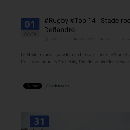
#Rugby #Top 14 : Stade roc
01
Deflandre
Avr/16
1 avril 2016
Non classé
LA ROCHELLE-
Le Stade rochelais joue le match retour contre le Stade f
L’occasion pour les Rochelais, 10e, de prendre leur revan
Lire la suite…
WhatsApp
31