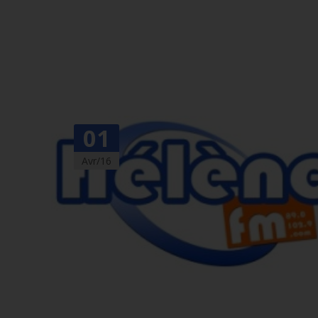
01
Avr/16