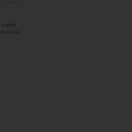
ORT
,
ROYAN
,
 pagaille
 de lycéens