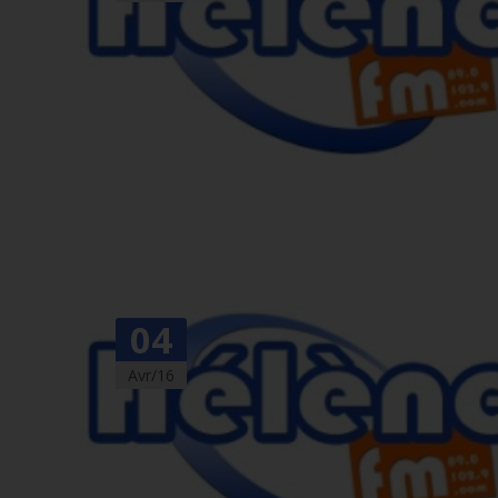
04
Avr/16