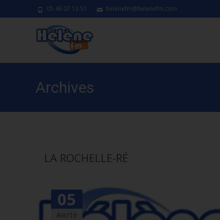
05 46 07 13 51
helenefm@helenefm.com
Archives
LA ROCHELLE-RÉ
05
Avr/16