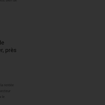
 est bien de
de
r, près
 la rentée
specteur
 le