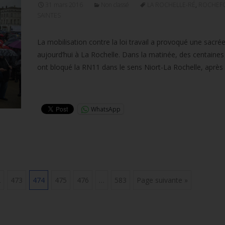
31 mars 2016
Non classé
LA ROCHELLE-RÉ
,
ROCHEF
SAINTES
La mobilisation contre la loi travail a provoqué une sacrée
aujourd’hui à La Rochelle. Dans la matinée, des centaines
ont bloqué la RN11 dans le sens Niort-La Rochelle, après
Lire la suite…
WhatsApp
2
473
474
475
476
…
583
Page suivante »