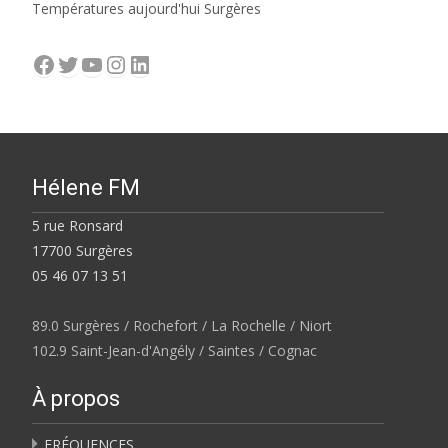
Températures aujourd'hui Surgères
Facebook
Twitter
YouTube
Instagram
LinkedIn
Hélene FM
5 rue Ronsard
17700 Surgères
05 46 07 13 51
89.0 Surgères / Rochefort / La Rochelle / Niort
102.9 Saint-Jean-d'Angély / Saintes / Cognac
À propos
FRÉQUENCES