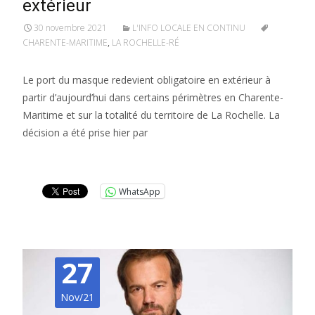
extérieur
30 novembre 2021
L'INFO LOCALE EN CONTINU
CHARENTE-MARITIME
,
LA ROCHELLE-RÉ
Le port du masque redevient obligatoire en extérieur à
partir d’aujourd’hui dans certains périmètres en Charente-
Maritime et sur la totalité du territoire de La Rochelle. La
décision a été prise hier par
Lire la suite…
WhatsApp
27
Nov/21