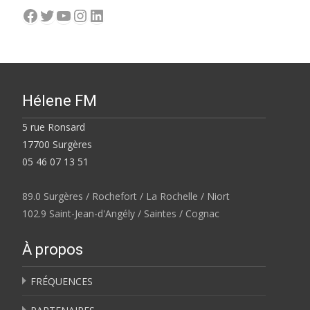
Facebook
Twitter
YouTube
Instagram
LinkedIn
Hélene FM
5 rue Ronsard
17700 Surgères
05 46 07 13 51
89.0 Surgères / Rochefort / La Rochelle / Niort
102.9 Saint-Jean-d'Angély / Saintes / Cognac
À propos
FRÉQUENCES