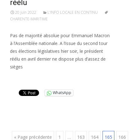
réélu
20 juin 2022
L'INFO LOCALE EN CONTINU
CHARENTE-MARITIME
Pas de majorité absolue pour Emmanuel Macron
à l’Assemblée nationale. A l’issue du second tour
des élections législatives hier soir, le président
réélu en avril dernier ne dispose plus d’assez de
sièges
Lire la suite…
WhatsApp
« Page précédente
1
…
163
164
165
166